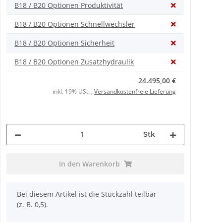
B18 / B20 Optionen Produktivität
B18 / B20 Optionen Schnellwechsler
B18 / B20 Optionen Sicherheit
B18 / B20 Optionen Zusatzhydraulik
24.495,00 €
inkl. 19% USt. ,
Versandkostenfreie Lieferung
Stk
In den Warenkorb
x
Bei diesem Artikel ist die Stückzahl teilbar
(z. B. 0,5).