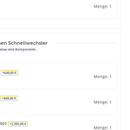
Menge: 1
nen Schnellwechsler
 genau eine Komponente.
1
+649,00 €
Menge: 1
1
+849,00 €
Menge: 1
MS01
+2.395,00 €
Menge: 1