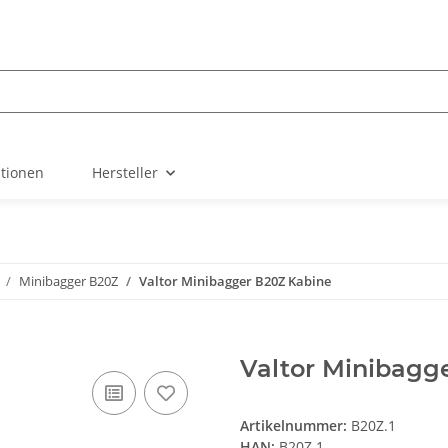
ationen
Hersteller
Minibagger B20Z
Valtor Minibagger B20Z Kabine
Valtor Minibagg
Artikelnummer:
B20Z.1
HAN:
B20Z.1