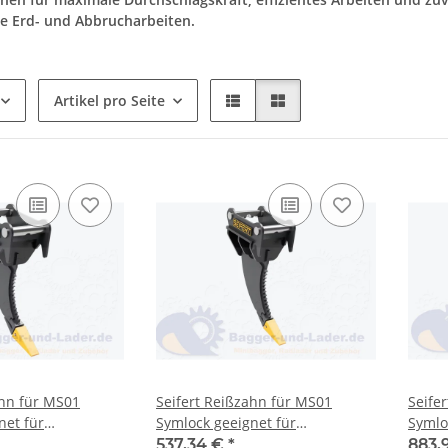
e Erd- und Abbrucharbeiten.
Artikel pro Seite
Seifert Reißzahn für MS01
Seifert Reißzahn für
net für
Symlock geeignet für
Symlo
-1 to. (
Minibagger 1 -2 to. ( SRT.C1.55-
Miniba
537,34 €
*
883,