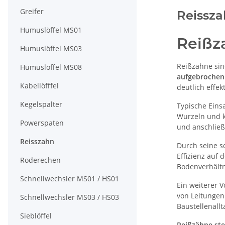
Greifer
Reissz
Humuslöffel MS01
Reißz
Humuslöffel MS03
Reißzähne sin
Humuslöffel MS08
aufgebrochen
Kabellöfffel
deutlich effe
Kegelspalter
Typische Eins
Wurzeln und k
Powerspaten
und anschließ
Reisszahn
Durch seine sc
Effizienz auf
Roderechen
Bodenverhältn
Schnellwechsler MS01 / HS01
Ein weiterer V
von Leitungen
Schnellwechsler MS03 / HS03
Baustellenall
Sieblöffel
Reißzähne ste