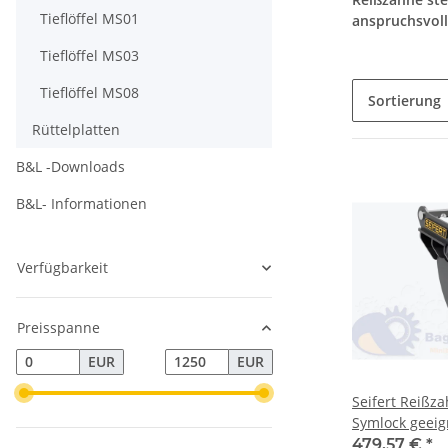
Tieflöffel MS01
anspruchsvoll
Tieflöffel MS03
Tieflöffel MS08
Sortierung
Rüttelplatten
B&L -Downloads
B&L- Informationen
Verfügbarkeit
Preisspanne
EUR
EUR
Seifert Reißzahn für MS01
Symlock geeig
Minibagger 0,5 
479,57 €
*