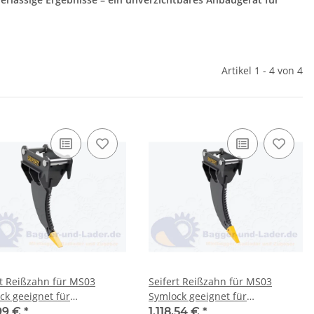
Artikel 1 - 4 von 4
 MS03
Seifert Reißzahn für MS03
ck geeignet für
Symlock geeignet für
gger 2 -3 to. ( SRT.C2.70-
Minibagger 3 -5 to. ( SRT.C3.80-
99 €
*
1.118,54 €
*