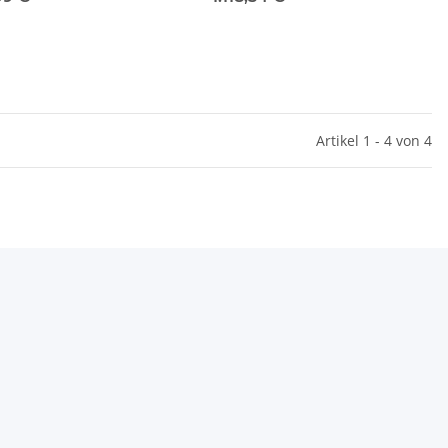
 )
SB03S )
Artikel 1 - 4 von 4