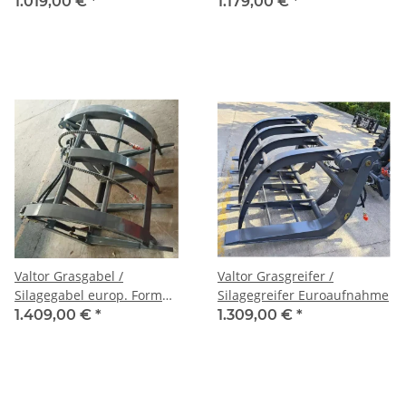
1.019,00 €
*
1.179,00 €
*
Valtor Grasgabel /
Valtor Grasgreifer /
Silagegabel europ. Form
Silagegreifer Euroaufnahme
Euroaufnahme
1.409,00 €
*
1.309,00 €
*