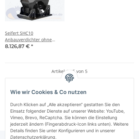
Seifert SHC10
Anbauverdichter ohne
Rotator für MS03 geeignet
8.126,87 €
*
für Minibagger 0 -6 to. ( S-
00.012.625 )
Artikel 1 - 5 von 5
Wie wir Cookies & Co nutzen
Kategorien
Durch Klicken auf „Alle akzeptieren“ gestatten Sie den
Einsatz folgender Dienste auf unserer Website: YouTube,
Vimeo, Brevo, ReCaptcha. Sie können die Einstellung
jederzeit ändern (Fingerabdruck-Icon links unten). Weitere
Details finden Sie unter
Konfigurieren
und in unserer
Datenschutzerklärung
.