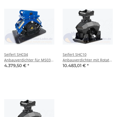
Seifert SHC04
Seifert SHC10
Anbauverdichter für MS03
Anbauverdichter mit Rotator
geeignet für Minibagger 4 -9
für MS03 geeignet für
4.379,50 €
*
10.483,01 €
*
to. ( SHC04-SB03 )
Minibagger 0 -6 to. ( S-
00.012.677 )