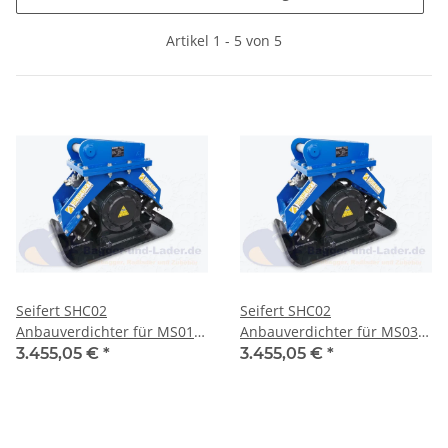
Artikel 1 - 5 von 5
Seifert SHC02
Seifert SHC02
Anbauverdichter für MS01
Anbauverdichter für MS03
geeignet für Minibagger 1 -4
geeignet für Minibagger 1 -4
3.455,05 €
*
3.455,05 €
*
to. ( SHC02-SB01 )
to. ( SHC02-SB03 )