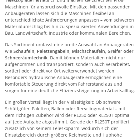
Teleskoplader erheblich und machen sie zu echten Profi-
Maschinen für anspruchsvolle Einsätze. Mit den passenden
Anbaugeräten lassen sich die Maschinen flexibel an
unterschiedlichste Anforderungen anpassen – vom schweren
Materialumschlag bis hin zu spezialisierten Anwendungen in
Bau, Landwirtschaft, Industrie oder kommunalen Bereichen.
Das Sortiment umfasst eine breite Auswahl an Anbaugeräten
wie
Schaufeln, Palettengabeln, Mischschaufeln, Greifer oder
Schneeräumtechnik
. Damit können Materialien nicht nur
aufgenommen und transportiert, sondern auch verarbeitet,
sortiert oder direkt vor Ort weiterverwendet werden.
Besonders hydraulische Anbaugeräte ermöglichen eine
komfortable Steuerung direkt vom Fahrerstand aus und
sorgen für eine deutliche Effizienzsteigerung im Arbeitsalltag.
Ein großer Vorteil liegt in der Vielseitigkeit: Ob schwere
Schüttgüter, Paletten, Ballen oder Recyclingmaterial – mit
dem richtigen Zubehör wird der RL250 oder RL250T optimal
auf jede Aufgabe abgestimmt. Gerade der RL250T profitiert
zusätzlich von seinem Teleskoparm, wodurch sich der
Einsatzbereich durch größere Reichweite und Hubhöhe