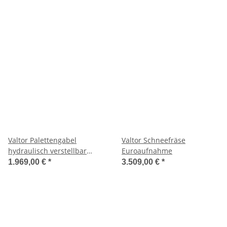
Valtor Palettengabel
Valtor Schneefräse
hydraulisch verstellbar
Euroaufnahme
Euroaufnahme
1.969,00 €
*
3.509,00 €
*