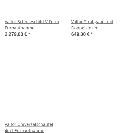
Valtor Schneeschild V-Form
Valtor Strohgabel mit
Euroaufnahme
Doppelzinken
Euroaufnahme
2.279,00 €
*
649,00 €
*
Valtor Universalschaufel
4in1 Euroaufnahme