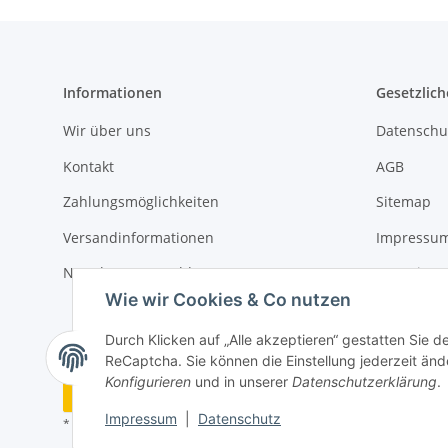
Informationen
Gesetzlich
Wir über uns
Datenschu
Kontakt
AGB
Zahlungsmöglichkeiten
Sitemap
Versandinformationen
Impressu
Newsletter Anmeldung
Batteriege
Wie wir Cookies & Co nutzen
Widerrufs
Durch Klicken auf „Alle akzeptieren“ gestatten Sie 
ReCaptcha. Sie können die Einstellung jederzeit ände
Konfigurieren
und in unserer
Datenschutzerklärung
.
Vertrag widerrufen
Impressum
|
Datenschutz
* Alle Preise inkl. gesetzlicher MwSt, zzgl.
Versand