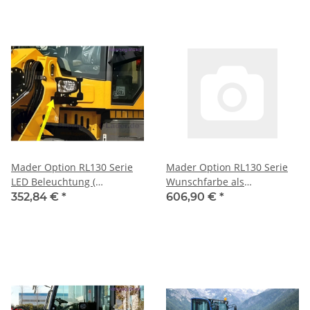
Mader Option RL130 Serie
Mader Option RL130 Serie
LED Beleuchtung (
Wunschfarbe als
OPRL130_004 )
Pulverbeschichtung (
352,84 €
*
606,90 €
*
OPRL60_003 )