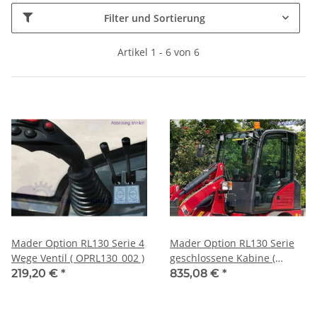
Filter und Sortierung
Artikel 1 - 6 von 6
Mader Option RL130 Serie 4
Mader Option RL130 Serie
Wege Ventil ( OPRL130_002 )
geschlossene Kabine (
OPRL130_001 )
219,20 €
*
835,08 €
*