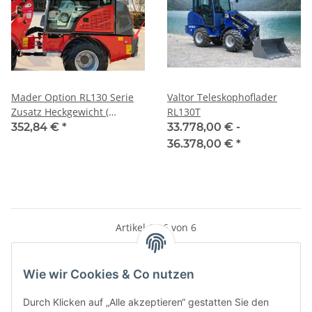
Mader Option RL130 Serie
Valtor Teleskophoflader
Zusatz Heckgewicht (
RL130T
OPRL130_003 )
352,84 €
*
33.778,00 € -
36.378,00 €
*
Artikel 1 - 6 von 6
Wie wir Cookies & Co nutzen
Kategorien
Durch Klicken auf „Alle akzeptieren“ gestatten Sie den