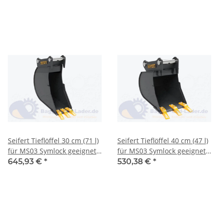
to. ( SBB.C3.100-SB03S )
SBB.C2.30-SB03S )
Seifert Tieflöffel 30 cm (71 l)
Seifert Tieflöffel 40 cm (47 l)
für MS03 Symlock geeignet
für MS03 Symlock geeignet
für Minibagger 3 -5 to. (
für Minibagger 2 -3 to. (
645,93 €
*
530,38 €
*
SBB.C3.30-SB03S )
SBB.C2.40-SB03S )