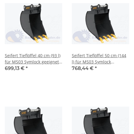
Seifert Tieflöffel 40 cm (93 l)
Seifert Tieflöffel 50 cm (144
für MS03 Symlock geeignet
l) für MS03 Symlock
für Minibagger 3 -5 to. (
geeignet für Minibagger 3 -5
699,13 €
*
768,44 €
*
SBB.C3.40-SB03S )
to. ( SBB.C3.50-SB03S )