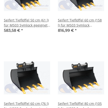
Seifert Tieflöffel 50 cm (61 l)
Seifert Tieflöffel 60 cm (158
für MS03 Symlock geeignet
l) für MS03 Symlock
für Minibagger 2 -3 to. (
geeignet für Minibagger 3 -5
583,58 €
*
816,99 €
*
SBB.C2.50-SB03S )
to. ( SBB.C3.60-SB03S )
Seifert Tieflöffel 60 cm (76 l)
Seifert Tieflöffel 80 cm (105