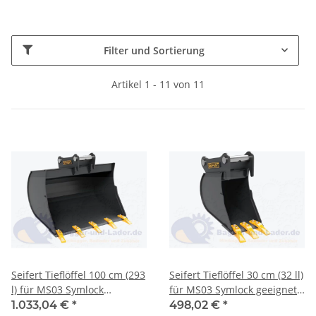
Filter und Sortierung
Artikel 1 - 11 von 11
Seifert Tieflöffel 100 cm (293
Seifert Tieflöffel 30 cm (32 ll)
l) für MS03 Symlock
für MS03 Symlock geeignet
geeignet für Minibagger 3 -5
für Minibagger 2 -3 to. (
1.033,04 €
*
498,02 €
*