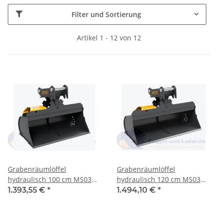
Filter und Sortierung
Artikel 1 - 12 von 12
Grabenräumlöffel
Grabenräumlöffel
hydraulisch 100 cm MS03
hydraulisch 120 cm MS03
Symlock Grabenräumlöffel
Symlock Grabenräumlöffel
1.393,55 €
*
1.494,10 €
*
hydraulisch Schaufelinhalt
hydraulisch Schaufelinhalt
108 l. Optimal geeignet für
132 l. Optimal geeignet für