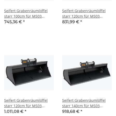
Seifert Grabenräumlöffel
Seifert Grabenräumlöffel
starr 100cm für MS03
starr 120cm für MS03
Symlock Schaufelinhalt 99 l.
Symlock Schaufelinhalt 132
745,36 €
*
831,99 €
*
Optimal geeignet für
l. Optimal geeignet für
Minibagger 2 -3 to. (
Minibagger 2 -3 to. (
SDF.C2.100-SB03S )
SDF.C2.120-SB03S )
Seifert Grabenräumlöffel
Seifert Grabenräumlöffel
starr 120cm für MS03
starr 140cm für MS03
Symlock Schaufelinhalt 184
Symlock Schaufelinhalt 155
1.011,08 €
*
918,68 €
*