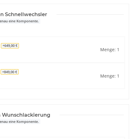
n Schnellwechsler
 genau eine Komponente.
1
+649,00 €
Menge: 1
1
+849,00 €
Menge: 1
n Wunschlackierung
 genau eine Komponente.