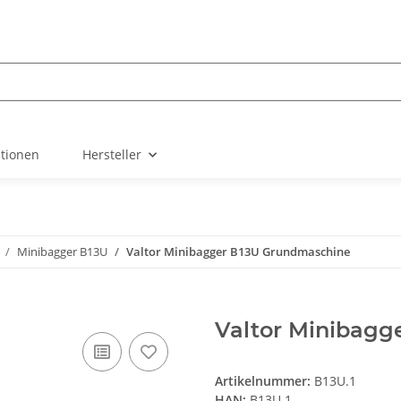
ationen
Hersteller
Minibagger B13U
Valtor Minibagger B13U Grundmaschine
Valtor Minibagg
Artikelnummer:
B13U.1
HAN:
B13U.1