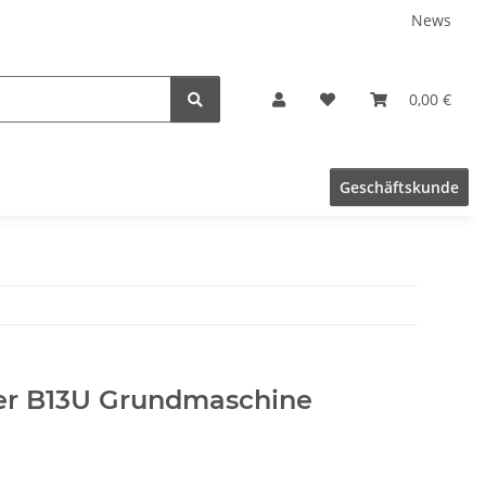
News
0,00 €
Geschäftskunde
er B13U Grundmaschine