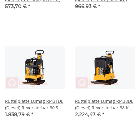
573,70 €
*
966,93 €
*
Rüttelplatte Lumag RPi31DE
Rüttelplatte Lumag RPi38DE
(Diesel) Reversierbar 30,5
(Diesel) Reversierbar 38 KN
KN mit E-Start ( RPi31DE )
mit E-Start ( RPi38DE )
1.838,79 €
*
2.224,47 €
*