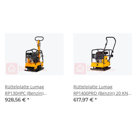
Rüttelplatte Lumag
Rüttelplatte Lumag
RP130HPC (Benzin)
RP1400PRO (Benzin) 20 KN (
Reversierbar 25 KN (
RP1400PRO )
928,56 €
*
617,97 €
*
RP130HPC )