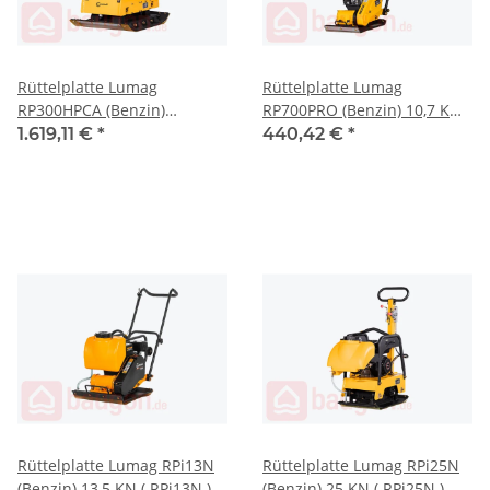
Rüttelplatte Lumag
Rüttelplatte Lumag
RP300HPCA (Benzin)
RP700PRO (Benzin) 10,7 KN (
Reversierbar 38 KN (
RP700PRO )
1.619,11 €
*
440,42 €
*
RP300HPCA )
Rüttelplatte Lumag RPi13N
Rüttelplatte Lumag RPi25N
(Benzin) 13,5 KN ( RPi13N )
(Benzin) 25 KN ( RPi25N )