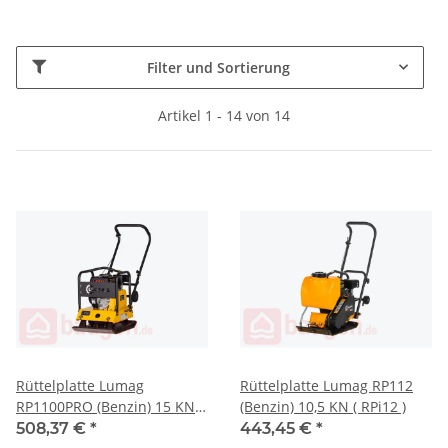
Filter und Sortierung
Artikel 1 - 14 von 14
Rüttelplatte Lumag
Rüttelplatte Lumag RP112
RP1100PRO (Benzin) 15 KN (
(Benzin) 10,5 KN ( RPi12 )
RP1100PRO )
508,37 €
*
443,45 €
*