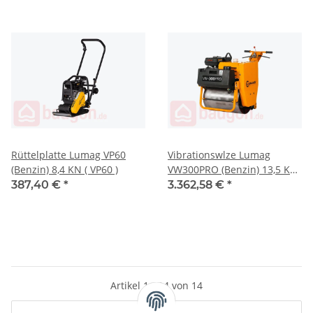
Rüttelplatte Lumag VP60
Vibrationswlze Lumag
(Benzin) 8,4 KN ( VP60 )
VW300PRO (Benzin) 13,5 KN
( LUVW300PRO )
387,40 €
*
3.362,58 €
*
Artikel 1 - 14 von 14