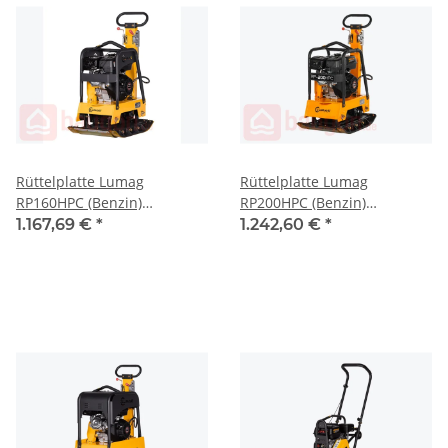
Rüttelplatte Lumag
Rüttelplatte Lumag
RP160HPC (Benzin)
RP200HPC (Benzin)
Reversierbar 30,5 KN (
Reversierbar 30,5 KN (
1.167,69 €
*
1.242,60 €
*
RP160HPC )
RP200HPC )