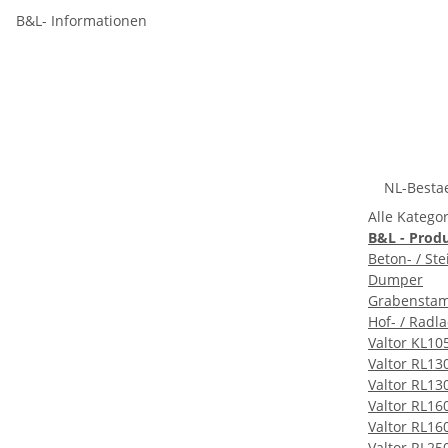
B&L- Informationen
NL-Besta
Alle Katego
B&L - Prod
Beton- / St
Dumper
Grabenstam
Hof- / Radl
Valtor KL10
Valtor RL13
Valtor RL13
Valtor RL16
Valtor RL16
Valtor RL25