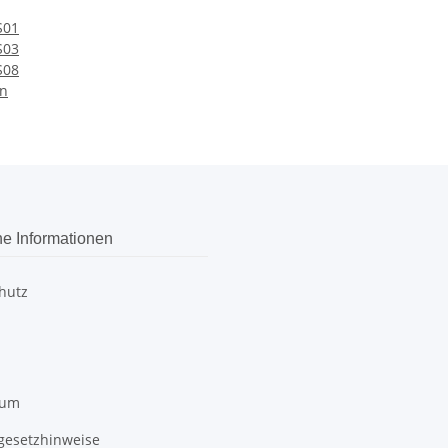
S01
S03
S08
en
he Informationen
hutz
sum
egesetzhinweise