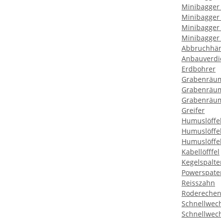
Minibagger
Minibagger
Minibagger
Minibagger
Abbruchhä
Anbauverdi
Erdbohrer
Grabenräum
Grabenräum
Grabenräum
Greifer
Humuslöffe
Humuslöffe
Humuslöffe
Kabellöfffel
Kegelspalte
Powerspate
Reisszahn
Rodereche
Schnellwec
Schnellwec