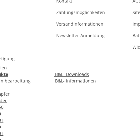
Kontakt
AG
Zahlungsmöglichkeiten
Sit
Versandinformationen
Im
Newsletter Anmeldung
Bat
Wid
etigung
rien
ukte
B&L -Downloads
ein bearbeitung
B&L- Informationen
pfer
ader
50
0
0T
0
0T
0