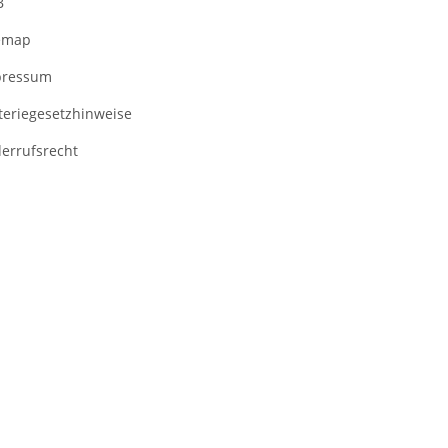
B
emap
pressum
teriegesetzhinweise
errufsrecht