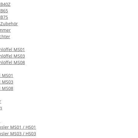
 B40Z
 B65
 B75
 Zubehör
mmer
chter
löffel MS01
löffel MS03
löffel MS08
l MS01
l MS03
l MS08
r
n
n
hsler MS01 / HS01
hsler MS03 / HS03