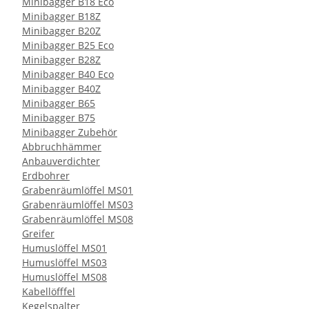
Minibagger B18 Eco
Minibagger B18Z
Minibagger B20Z
Minibagger B25 Eco
Minibagger B28Z
Minibagger B40 Eco
Minibagger B40Z
Minibagger B65
Minibagger B75
Minibagger Zubehör
Abbruchhämmer
Anbauverdichter
Erdbohrer
Grabenräumlöffel MS01
Grabenräumlöffel MS03
Grabenräumlöffel MS08
Greifer
Humuslöffel MS01
Humuslöffel MS03
Humuslöffel MS08
Kabellöfffel
Kegelspalter