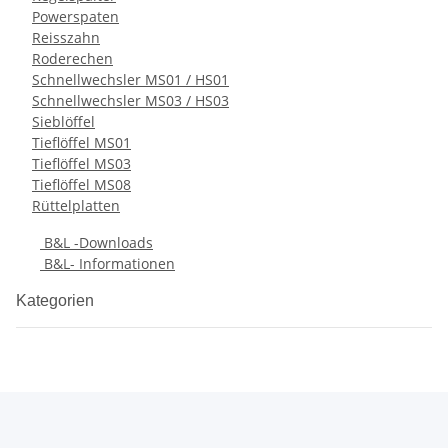
Powerspaten
Reisszahn
Roderechen
Schnellwechsler MS01 / HS01
Schnellwechsler MS03 / HS03
Sieblöffel
Tieflöffel MS01
Tieflöffel MS03
Tieflöffel MS08
Rüttelplatten
B&L -Downloads
B&L- Informationen
Kategorien