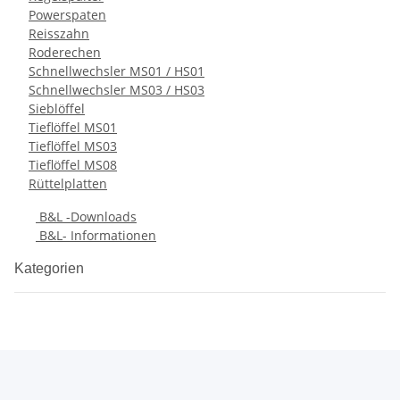
Powerspaten
Reisszahn
Roderechen
Schnellwechsler MS01 / HS01
Schnellwechsler MS03 / HS03
Sieblöffel
Tieflöffel MS01
Tieflöffel MS03
Tieflöffel MS08
Rüttelplatten
B&L -Downloads
B&L- Informationen
Kategorien