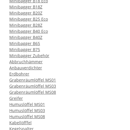
Minibagger B18 Eco
Minibagger B18Z
Minibagger B20Z
Minibagger B25 Eco
Minibagger B28Z
Minibagger B40 Eco
Minibagger B40Z
Minibagger B65
Minibagger B75
Minibagger Zubehör
Abbruchhämmer
Anbauverdichter
Erdbohrer
Grabenräumlöffel MS01
Grabenräumlöffel MS03
Grabenräumlöffel MS08
Greifer
Humuslöffel MS01
Humuslöffel MS03
Humuslöffel MS08
Kabellöfffel
Kegelspalter