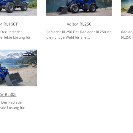
or RL160T
Valtor RL250
 Der Radlader
Radlader RL250 Der Radlader RL250 ist
Radlad
erfekte Lösung für...
die richtige Wahl für alle,...
RL250T.
tor RL80E
 Der Radlader
eale Lösung für...