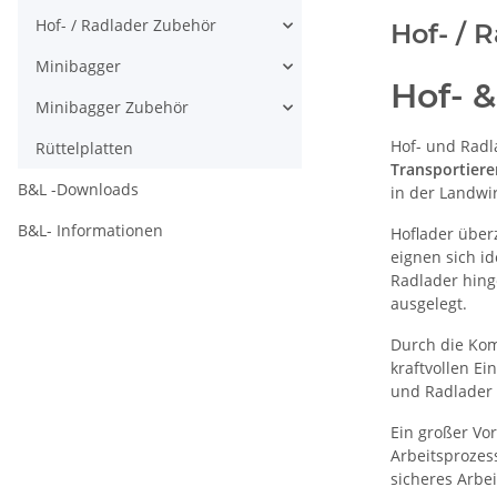
Hof- / Radlader Zubehör
Hof- / 
Minibagger
Hof- 
Minibagger Zubehör
Hof- und Radl
Rüttelplatten
Transportier
B&L -Downloads
in der Landwi
B&L- Informationen
Hoflader über
eignen sich id
Radlader hing
ausgelegt.
Durch die Kom
kraftvollen E
und Radlader 
Ein großer Vor
Arbeitsprozes
sicheres Arbei