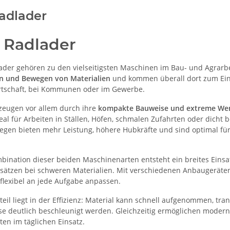
Radlader
& Radlader
ader gehören zu den vielseitigsten Maschinen im Bau- und Agrarbe
en und Bewegen von Materialien
und kommen überall dort zum Einsa
rtschaft, bei Kommunen oder im Gewerbe.
zeugen vor allem durch ihre
kompakte Bauweise und extreme Wen
eal für Arbeiten in Ställen, Höfen, schmalen Zufahrten oder dicht 
egen bieten mehr Leistung, höhere Hubkräfte und sind optimal f
bination dieser beiden Maschinenarten entsteht ein breites Eins
insätzen bei schweren Materialien. Mit verschiedenen Anbaugeräten
flexibel an jede Aufgabe anpassen.
teil liegt in der Effizienz: Material kann schnell aufgenommen, t
se deutlich beschleunigt werden. Gleichzeitig ermöglichen moder
ten im täglichen Einsatz.