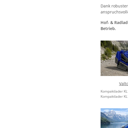
Dank robuster
anspruchsvol
Hof- & Radlade
Betrieb.
Valt
Kompaktlader KL
Kompaktlader KL10