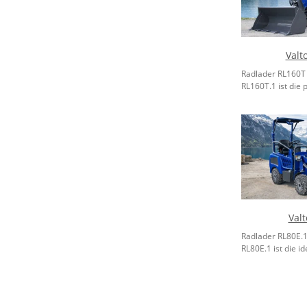
Valt
Radlader RL160T
RL160T.1 ist die p
Val
Radlader RL80E.1
RL80E.1 ist die id