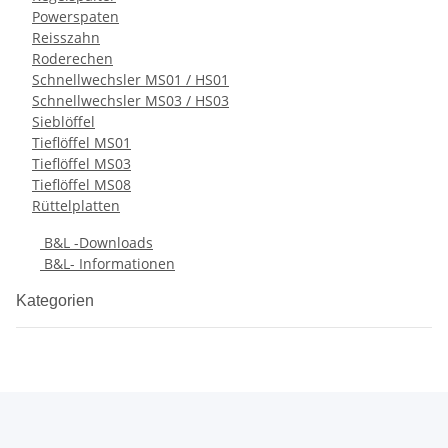
Powerspaten
Reisszahn
Roderechen
Schnellwechsler MS01 / HS01
Schnellwechsler MS03 / HS03
Sieblöffel
Tieflöffel MS01
Tieflöffel MS03
Tieflöffel MS08
Rüttelplatten
B&L -Downloads
B&L- Informationen
Kategorien