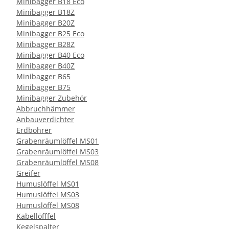
Minibagger B18 Eco
Minibagger B18Z
Minibagger B20Z
Minibagger B25 Eco
Minibagger B28Z
Minibagger B40 Eco
Minibagger B40Z
Minibagger B65
Minibagger B75
Minibagger Zubehör
Abbruchhämmer
Anbauverdichter
Erdbohrer
Grabenräumlöffel MS01
Grabenräumlöffel MS03
Grabenräumlöffel MS08
Greifer
Humuslöffel MS01
Humuslöffel MS03
Humuslöffel MS08
Kabellöfffel
Kegelspalter