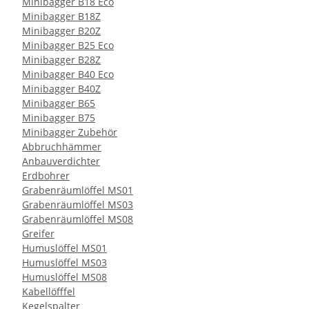
Minibagger B18 Eco
Minibagger B18Z
Minibagger B20Z
Minibagger B25 Eco
Minibagger B28Z
Minibagger B40 Eco
Minibagger B40Z
Minibagger B65
Minibagger B75
Minibagger Zubehör
Abbruchhämmer
Anbauverdichter
Erdbohrer
Grabenräumlöffel MS01
Grabenräumlöffel MS03
Grabenräumlöffel MS08
Greifer
Humuslöffel MS01
Humuslöffel MS03
Humuslöffel MS08
Kabellöfffel
Kegelspalter