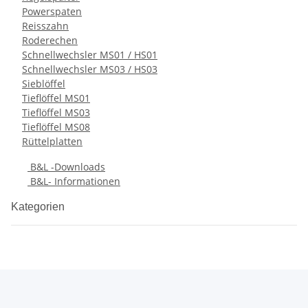
Powerspaten
Reisszahn
Roderechen
Schnellwechsler MS01 / HS01
Schnellwechsler MS03 / HS03
Sieblöffel
Tieflöffel MS01
Tieflöffel MS03
Tieflöffel MS08
Rüttelplatten
B&L -Downloads
B&L- Informationen
Kategorien